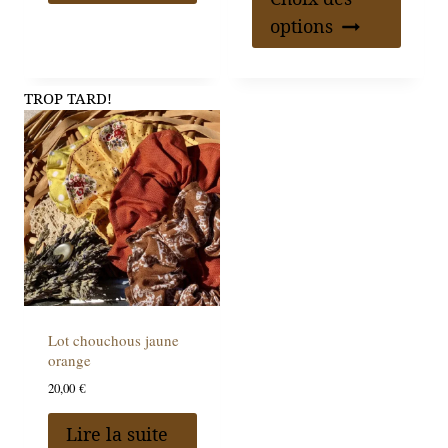
options
TROP TARD!
Lot chouchous jaune
orange
20,00
€
Lire la suite