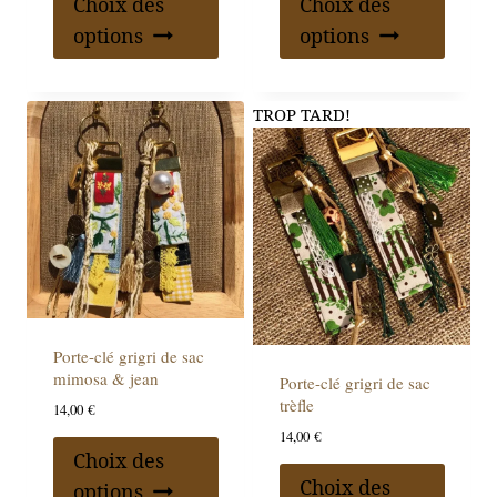
Choix des
Choix des
options
options
TROP TARD!
Porte-clé grigri de sac
mimosa & jean
Porte-clé grigri de sac
trèfle
14,00
€
14,00
€
Choix des
Choix des
options