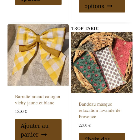
options
TROP TARD!
Barrette noeud catogan
vichy jaune et blanc
Bandeau masque
relaxation lavande de
15,00
€
Provence
Ajouter au
22,00
€
panier
Choix des