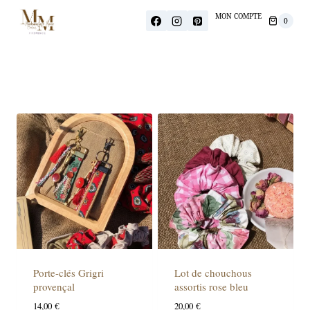
MON COMPTE
0
Porte-clés Grigri
Lot de chouchous
provençal
assortis rose bleu
14,00
€
20,00
€