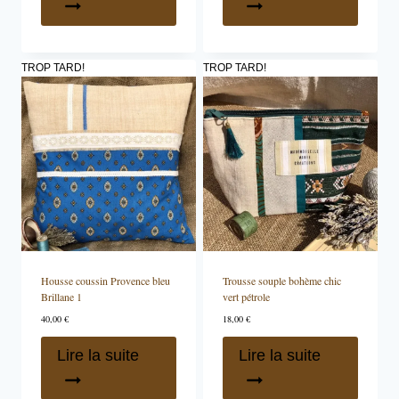
TROP TARD!
TROP TARD!
Housse coussin Provence bleu
Trousse souple bohème chic
Brillane 1
vert pétrole
40,00
€
18,00
€
Lire la suite
Lire la suite