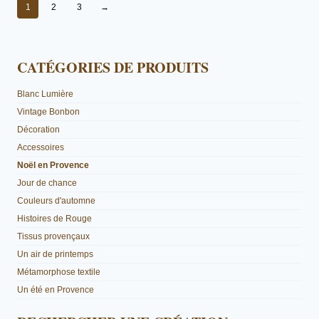
peuvent
1
2
3
→
être
choisies
sur
la
CATÉGORIES DE PRODUITS
page
du
Blanc Lumière
produit
Vintage Bonbon
Décoration
Accessoires
Noël en Provence
Jour de chance
Couleurs d'automne
Histoires de Rouge
Tissus provençaux
Un air de printemps
Métamorphose textile
Un été en Provence