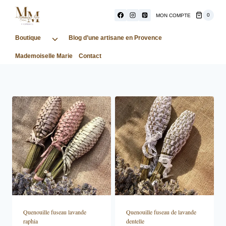
Aller
au
0
MON COMPTE
contenu
Boutique
Ouvrir/fermer
Blog d’une artisane en Provence
le
Mademoiselle Marie
Contact
menu
enfant
Quenouille fuseau lavande
Quenouille fuseau de lavande
raphia
dentelle