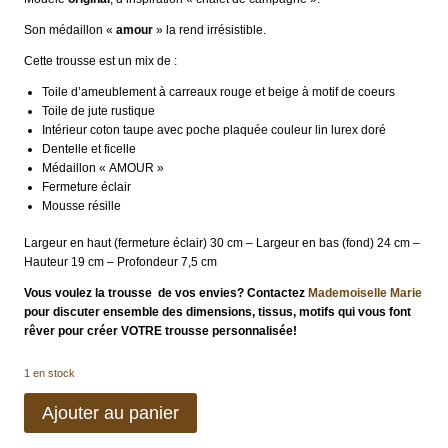
Son médaillon «
amour
» la rend irrésistible.
Cette trousse est un mix de :
Toile d’ameublement à carreaux rouge et beige à motif de coeurs
Toile de jute rustique
Intérieur coton taupe avec poche plaquée couleur lin lurex doré
Dentelle et ficelle
Médaillon « AMOUR »
Fermeture éclair
Mousse résille
Largeur en haut (fermeture éclair) 30 cm – Largeur en bas (fond) 24 cm –
Hauteur 19 cm – Profondeur 7,5 cm
Vous voulez la trousse de vos envies? Contactez
Mademoiselle Marie
pour discuter ensemble des dimensions, tissus, motifs qui vous font
rêver pour créer VOTRE trousse personnalisée!
1 en stock
quantité
Ajouter au panier
de
Trousse