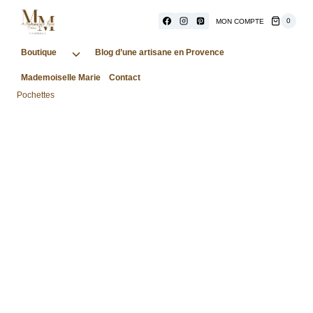
Aller
au
0
MON COMPTE
contenu
Boutique
Ouvrir/fermer
Blog d’une artisane en Provence
le
Mademoiselle Marie
Contact
menu
Pochettes
enfant