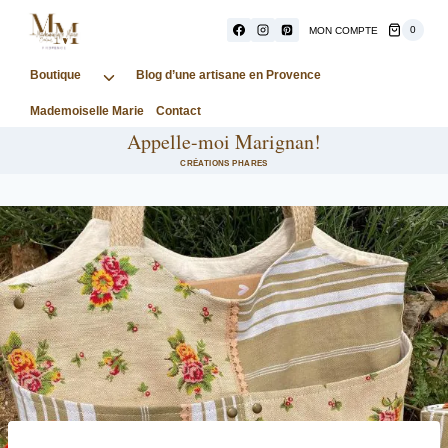
Aller
au
0
MON COMPTE
contenu
Boutique
Ouvrir/fermer
Blog d’une artisane en Provence
le
Mademoiselle Marie
Contact
menu
Appelle-moi Marignan!
enfant
CRÉATIONS PHARES