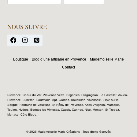
NOUS SUIVRE
Boutique
Blog d’une artisane en Provence
Mademoiselle Marie
Contact
Provence, Coeur du Var, Provence Verte, Brignoles, Draguignan, Le Castellet, Aix-en-
Provence, Luberon, Lourmarin, Apt, Gordes, Roussillon, Valensole, L'Isle sur la
Sorgue, Fontaine de Vaucluse, St Rémy de Provence, Arles, Avignon, Marseille,
Toulon, Hyères, Bormes les Mimosas, Cassis, Cannes, Nice, Menton, St Tropez,
Monaco, Côte Bleue.
© 2026 Mademoiselle Marie Créations - Tous droits réservés