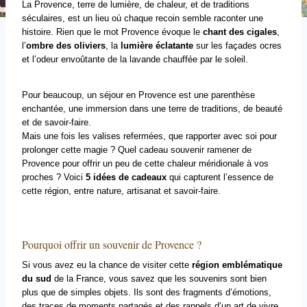
La Provence, terre de lumière, de chaleur, et de traditions
séculaires, est un lieu où chaque recoin semble raconter une
histoire. Rien que le mot Provence évoque le
chant des cigales
,
l’
ombre des oliviers
, la
lumière éclatante
sur les façades ocres
et l’odeur envoûtante de la lavande chauffée par le soleil.
Pour beaucoup, un séjour en Provence est une parenthèse
enchantée, une immersion dans une terre de traditions, de beauté
et de savoir-faire.
Mais une fois les valises refermées, que rapporter avec soi pour
prolonger cette magie ? Quel cadeau souvenir ramener de
Provence pour offrir un peu de cette chaleur méridionale à vos
proches ? Voici
5 idées de cadeaux
qui capturent l’essence de
cette région, entre nature, artisanat et savoir-faire.
Pourquoi offrir un souvenir de Provence ?
Si vous avez eu la chance de visiter cette
région emblématique
du sud
de la France, vous savez que les souvenirs sont bien
plus que de simples objets. Ils sont des fragments d’émotions,
des traces de moments partagés et des rappels d’un art de vivre