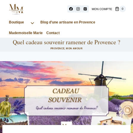
Aller
au
0
MON COMPTE
contenu
Boutique
Ouvrir/fermer
Blog d’une artisane en Provence
le
Mademoiselle Marie
Contact
menu
Quel cadeau souvenir ramener de Provence ?
enfant
PROVENCE, MON AMOUR