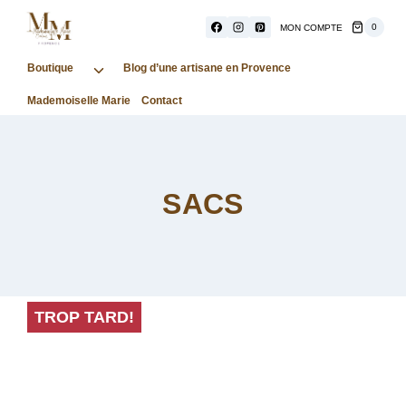
Aller
au
0
MON COMPTE
contenu
Boutique
Ouvrir/fermer
Blog d’une artisane en Provence
le
Mademoiselle Marie
Contact
menu
enfant
SACS
TROP TARD!