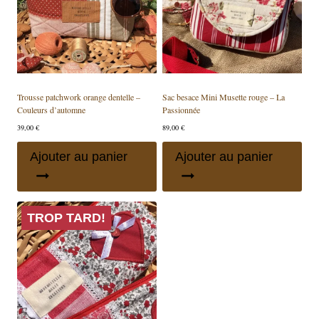
Trousse patchwork orange dentelle –
Sac besace Mini Musette rouge – La
Couleurs d’automne
Passionnée
39,00
€
89,00
€
Ajouter au panier
Ajouter au panier
TROP TARD!