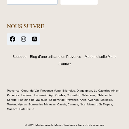
NOUS SUIVRE
Boutique
Blog d’une artisane en Provence
Mademoiselle Marie
Contact
Provence, Coeur du Var, Provence Verte, Brignoles, Draguignan, Le Castellet, Aix-en-
Provence, Luberon, Lourmarin, Apt, Gordes, Roussillon, Valensole, L'Isle sur la
Sorgue, Fontaine de Vaucluse, St Rémy de Provence, Arles, Avignon, Marseille,
Toulon, Hyères, Bormes les Mimosas, Cassis, Cannes, Nice, Menton, St Tropez,
Monaco, Côte Bleue.
© 2026 Mademoiselle Marie Créations - Tous droits réservés