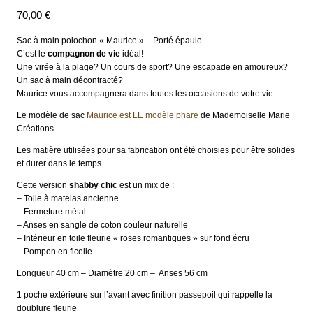
70,00
€
Sac à main polochon « Maurice » – Porté épaule
C’est le
compagnon de vie
idéal!
Une virée à la plage? Un cours de sport? Une escapade en amoureux?
Un sac à main décontracté?
Maurice vous accompagnera dans toutes les occasions de votre vie.
Le modèle de sac
Maurice est LE modèle phare
de Mademoiselle Marie
Créations.
Les matière utilisées pour sa fabrication ont été choisies pour être solides
et durer dans le temps.
Cette version
shabby chic
est un mix de :
– Toile à matelas ancienne
– Fermeture métal
– Anses en sangle de coton couleur naturelle
– Intérieur en toile fleurie « roses romantiques » sur fond écru
– Pompon en ficelle
Longueur 40 cm – Diamètre 20 cm – Anses 56 cm
1 poche extérieure sur l’avant avec finition passepoil qui rappelle la
doublure fleurie