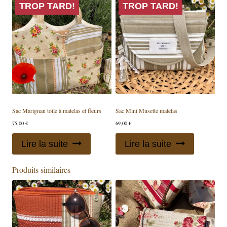
TROP TARD!
TROP TARD!
Sac Marignan toile à matelas et fleurs
Sac Mini Musette matelas
75,00
€
69,00
€
Lire la suite
Lire la suite
Produits similaires