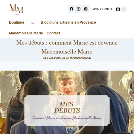
Aller
au
0
MON COMPTE
contenu
Boutique
Ouvrir/fermer
Blog d’une artisane en Provence
le
Mademoiselle Marie
Contact
menu
Mes débuts : comment Marie est devenue
enfant
Mademoiselle Marie
LES VALEURS DE LA MADEMOISELLE