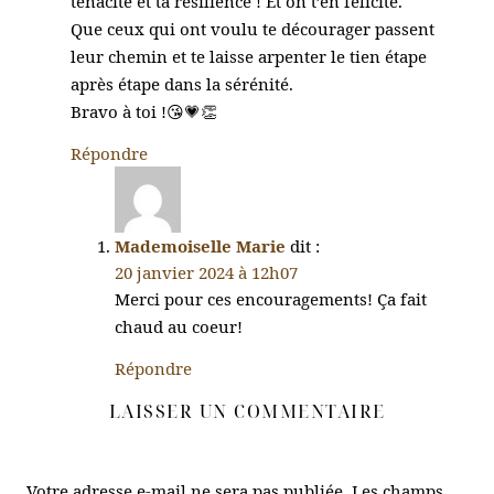
ténacité et ta résilience ! Et on t’en félicite.
Que ceux qui ont voulu te décourager passent
leur chemin et te laisse arpenter le tien étape
après étape dans la sérénité.
Bravo à toi !😘💗👏
Répondre
Mademoiselle Marie
dit :
20 janvier 2024 à 12h07
Merci pour ces encouragements! Ça fait
chaud au coeur!
Répondre
LAISSER UN COMMENTAIRE
Votre adresse e-mail ne sera pas publiée.
Les champs