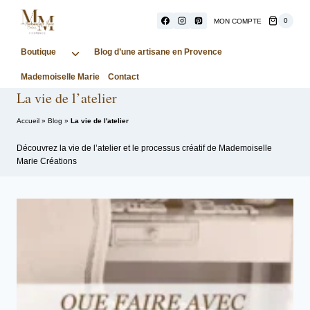
Aller
au
0
MON COMPTE
contenu
Boutique
Ouvrir/fermer
Blog d’une artisane en Provence
le
Mademoiselle Marie
Contact
menu
La vie de l’atelier
enfant
Accueil
»
Blog
»
La vie de l'atelier
Découvrez la vie de l’atelier et le processus créatif de Mademoiselle
Marie Créations