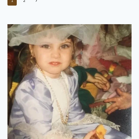
Page
1
2
de
suivante
page