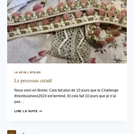
LA VIE DE L'ATELIER
Le processus créatif
Nous voici en février. Cela fait plus de 10 jours que le Challenge
#monbusiness2024 est terminé. Et cela fait 10 jours que je n’ai
pas…
LE
LIRE LA SUITE
PROCESSUS
CRÉATIF
Navigation