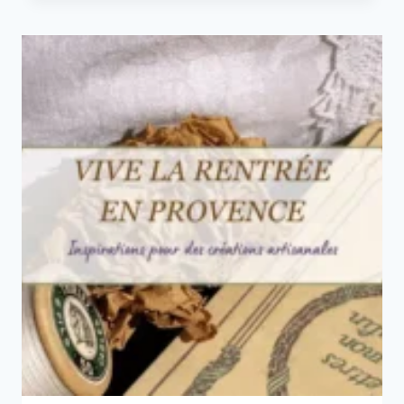
–
UNE
ANNÉE
COUSUE
D’INSTANTS
PRÉCIEUX