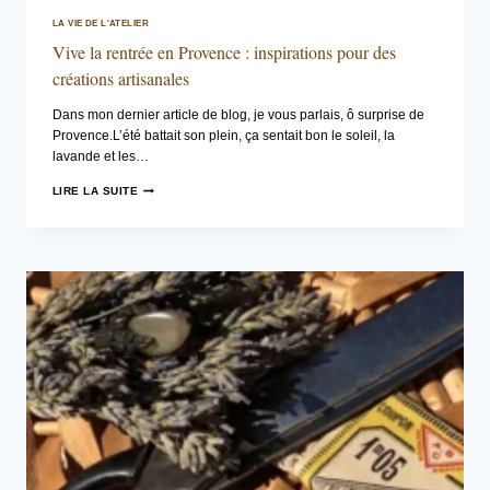
LA VIE DE L'ATELIER
Vive la rentrée en Provence : inspirations pour des
créations artisanales
Dans mon dernier article de blog, je vous parlais, ô surprise de
Provence.L’été battait son plein, ça sentait bon le soleil, la
lavande et les…
VIVE
LIRE LA SUITE
LA
RENTRÉE
EN
PROVENCE
:
INSPIRATIONS
POUR
DES
CRÉATIONS
ARTISANALES