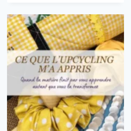
AVEC
DU
LINGE
ANCIEN?
REDONNER
VIE
À
DES
TRÉSORS
OUBLIÉS