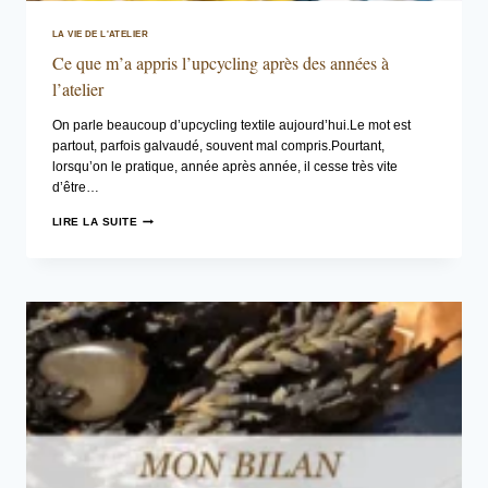
LA VIE DE L'ATELIER
Ce que m’a appris l’upcycling après des années à
l’atelier
On parle beaucoup d’upcycling textile aujourd’hui.Le mot est
partout, parfois galvaudé, souvent mal compris.Pourtant,
lorsqu’on le pratique, année après année, il cesse très vite
d’être…
CE
LIRE LA SUITE
QUE
M’A
APPRIS
L’UPCYCLING
APRÈS
DES
ANNÉES
À
L’ATELIER